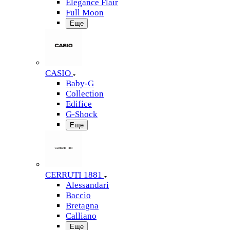
Elegance Flair
Full Moon
Еще
CASIO
Baby-G
Collection
Edifice
G-Shock
Еще
CERRUTI 1881
Alessandari
Baccio
Bretagna
Calliano
Еще