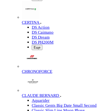
CERTINA
DS Action
DS Caimano
DS Dream
DS PH200M
Еще
CHRONOFORCE
CLAUDE BERNARD
Aquarider
Classic Gents Big Date Small Second
Classic Slim Line Moon Phase