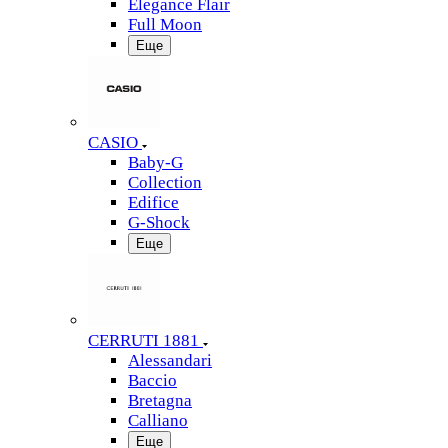
Elegance Flair
Full Moon
Еще
CASIO
Baby-G
Collection
Edifice
G-Shock
Еще
CERRUTI 1881
Alessandari
Baccio
Bretagna
Calliano
Еще