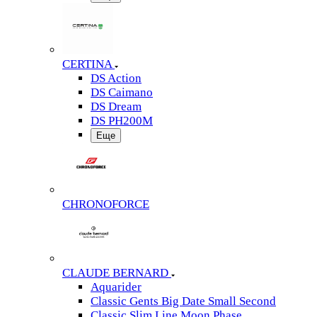
CERTINA
DS Action
DS Caimano
DS Dream
DS PH200M
Еще
CHRONOFORCE
CLAUDE BERNARD
Aquarider
Classic Gents Big Date Small Second
Classic Slim Line Moon Phase