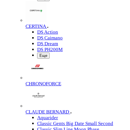
CERTINA
DS Action
DS Caimano
DS Dream
DS PH200M
Еще
CHRONOFORCE
CLAUDE BERNARD
Aquarider
Classic Gents Big Date Small Second
Classic Slim Line Moon Phase