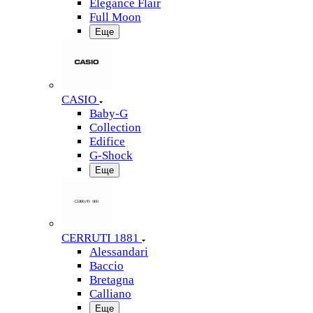
Elegance Flair
Full Moon
Еще
CASIO
Baby-G
Collection
Edifice
G-Shock
Еще
CERRUTI 1881
Alessandari
Baccio
Bretagna
Calliano
Еще