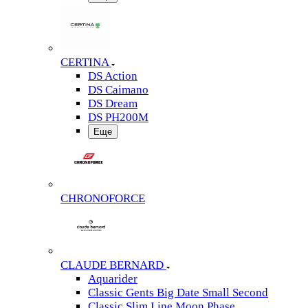
CERTINA
DS Action
DS Caimano
DS Dream
DS PH200M
Еще
CHRONOFORCE
CLAUDE BERNARD
Aquarider
Classic Gents Big Date Small Second
Classic Slim Line Moon Phase