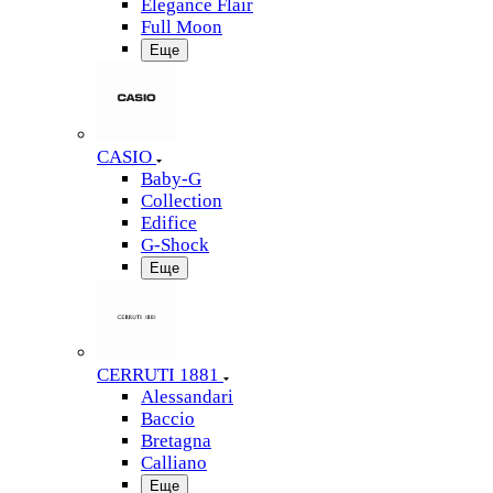
Elegance Flair
Full Moon
Еще
CASIO
Baby-G
Collection
Edifice
G-Shock
Еще
CERRUTI 1881
Alessandari
Baccio
Bretagna
Calliano
Еще