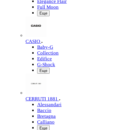
Elegance Flair
Full Moon
Еще
CASIO
Baby-G
Collection
Edifice
G-Shock
Еще
CERRUTI 1881
Alessandari
Baccio
Bretagna
Calliano
Еще