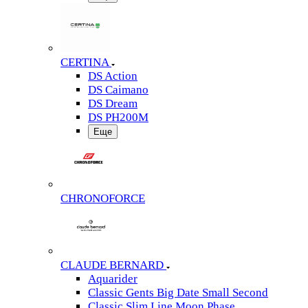
CERTINA
DS Action
DS Caimano
DS Dream
DS PH200M
Еще
CHRONOFORCE
CLAUDE BERNARD
Aquarider
Classic Gents Big Date Small Second
Classic Slim Line Moon Phase