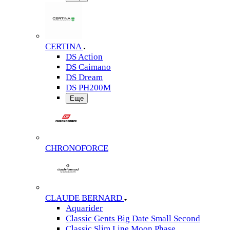
CERTINA
DS Action
DS Caimano
DS Dream
DS PH200M
Еще
CHRONOFORCE
CLAUDE BERNARD
Aquarider
Classic Gents Big Date Small Second
Classic Slim Line Moon Phase