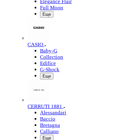
Elegance Flair
Full Moon
Еще
CASIO
Baby-G
Collection
Edifice
G-Shock
Еще
CERRUTI 1881
Alessandari
Baccio
Bretagna
Calliano
Еще