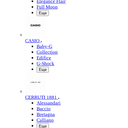
Elegance Flair
Full Moon
Еще
CASIO
Baby-G
Collection
Edifice
G-Shock
Еще
CERRUTI 1881
Alessandari
Baccio
Bretagna
Calliano
Еще