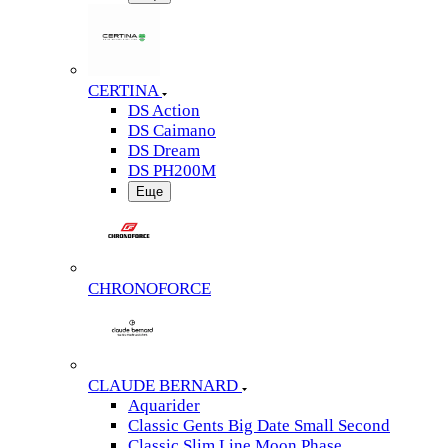
CERTINA
DS Action
DS Caimano
DS Dream
DS PH200M
Еще
CHRONOFORCE
CLAUDE BERNARD
Aquarider
Classic Gents Big Date Small Second
Classic Slim Line Moon Phase