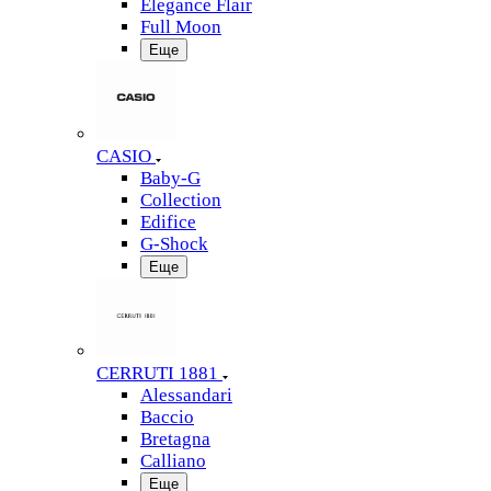
Elegance Flair
Full Moon
Еще
CASIO
Baby-G
Collection
Edifice
G-Shock
Еще
CERRUTI 1881
Alessandari
Baccio
Bretagna
Calliano
Еще