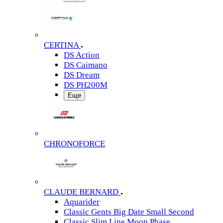
CERTINA
DS Action
DS Caimano
DS Dream
DS PH200M
Еще
CHRONOFORCE
CLAUDE BERNARD
Aquarider
Classic Gents Big Date Small Second
Classic Slim Line Moon Phase