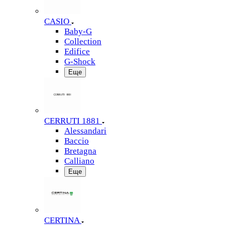
CASIO
Baby-G
Collection
Edifice
G-Shock
Еще
CERRUTI 1881
Alessandari
Baccio
Bretagna
Calliano
Еще
CERTINA