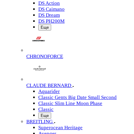
DS Action
DS Caimano
DS Dream
DS PH200M
Еще
CHRONOFORCE
CLAUDE BERNARD
Aquarider
Classic Gents Big Date Small Second
Classic Slim Line Moon Phase
Classic
Еще
BREITLING
Superocean Heritage
Avenger