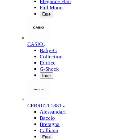
Elegance Flair
Full Moon
Еще
CASIO
Baby-G
Collection
Edifice
G-Shock
Еще
CERRUTI 1881
Alessandari
Baccio
Bretagna
Calliano
Еще