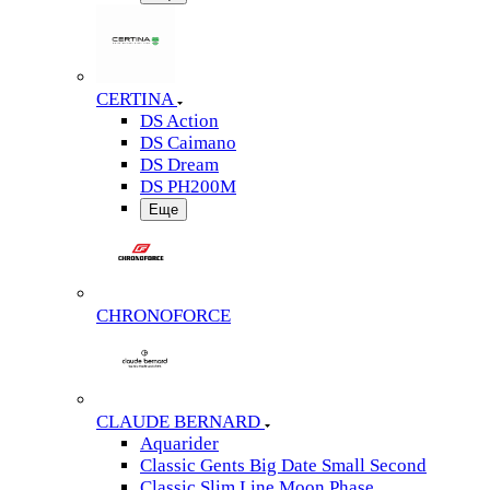
CERTINA
DS Action
DS Caimano
DS Dream
DS PH200M
Еще
CHRONOFORCE
CLAUDE BERNARD
Aquarider
Classic Gents Big Date Small Second
Classic Slim Line Moon Phase