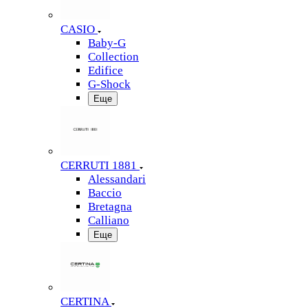
CASIO
Baby-G
Collection
Edifice
G-Shock
Еще
CERRUTI 1881
Alessandari
Baccio
Bretagna
Calliano
Еще
CERTINA