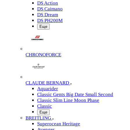
DS Action
DS Caimano
DS Dream
DS PH200M
Еще
CHRONOFORCE
CLAUDE BERNARD
Aquarider
Classic Gents Big Date Small Second
Classic Slim Line Moon Phase
Classic
Еще
BREITLING
Superocean Heritage
Avenger