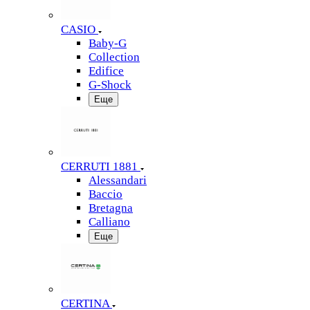
CASIO
Baby-G
Collection
Edifice
G-Shock
Еще
CERRUTI 1881
Alessandari
Baccio
Bretagna
Calliano
Еще
CERTINA