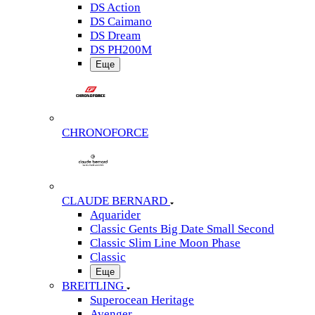
DS Action
DS Caimano
DS Dream
DS PH200M
Еще
CHRONOFORCE
CLAUDE BERNARD
Aquarider
Classic Gents Big Date Small Second
Classic Slim Line Moon Phase
Classic
Еще
BREITLING
Superocean Heritage
Avenger