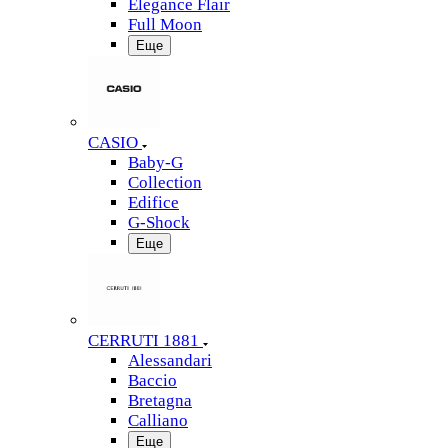
Elegance Flair
Full Moon
Еще
CASIO
Baby-G
Collection
Edifice
G-Shock
Еще
CERRUTI 1881
Alessandari
Baccio
Bretagna
Calliano
Еще