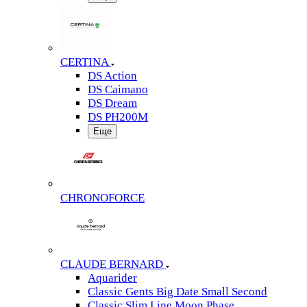
CERTINA
DS Action
DS Caimano
DS Dream
DS PH200M
Еще
CHRONOFORCE
CLAUDE BERNARD
Aquarider
Classic Gents Big Date Small Second
Classic Slim Line Moon Phase