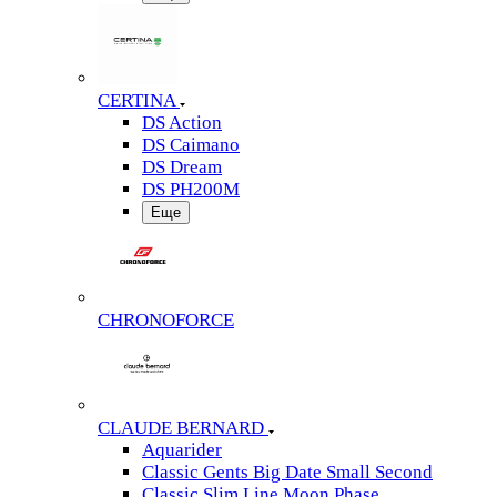
CERTINA
DS Action
DS Caimano
DS Dream
DS PH200M
Еще
CHRONOFORCE
CLAUDE BERNARD
Aquarider
Classic Gents Big Date Small Second
Classic Slim Line Moon Phase