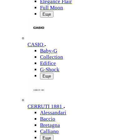
Elegance Flair
Full Moon
Еще
CASIO
Baby-G
Collection
Edifice
G-Shock
Еще
CERRUTI 1881
Alessandari
Baccio
Bretagna
Calliano
Еще